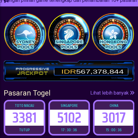
n game terlengkap dan penambahan 16+ pasaran togel.
IDR
567,416,243
Pasaran Togel
Lihat lebih banyak
SINGAPORE
CHINA
TAIWAN
5102
3017
4329
17 : 30 : 35
15 : 00 : 35
20 : 30 : 35