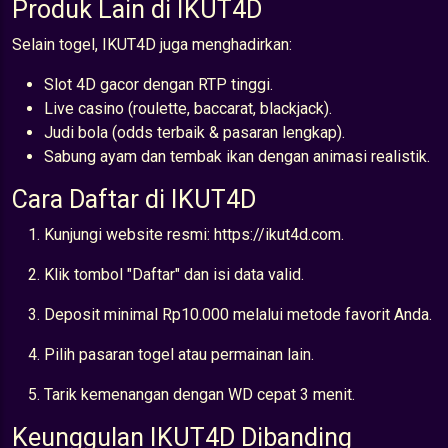
Produk Lain di IKUT4D
Selain togel, IKUT4D juga menghadirkan:
Slot 4D gacor dengan RTP tinggi.
Live casino (roulette, baccarat, blackjack).
Judi bola (odds terbaik & pasaran lengkap).
Sabung ayam dan tembak ikan dengan animasi realistik.
Cara Daftar di IKUT4D
Kunjungi website resmi: https://ikut4d.com.
Klik tombol "Daftar" dan isi data valid.
Deposit minimal Rp10.000 melalui metode favorit Anda.
Pilih pasaran togel atau permainan lain.
Tarik kemenangan dengan WD cepat 3 menit.
Keunggulan IKUT4D Dibanding