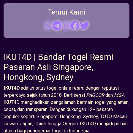
Temui Kami
IKUT4D | Bandar Togel Resmi
Pasaran Asli Singapore,
Hongkong, Sydney
IKUT4D
adalah situs togel online resmi dengan reputasi
terpercaya sejak tahun 2018. Berlisensi
PAGCOR
dan
MGA
,
IKUT4D menghadirkan pengalaman bermain togel yang aman,
cepat, dan transparan. Dengan dukungan 12+ pasaran
populer seperti Singapore, Hongkong, Sydney, TOTO Macau,
Taiwan, Japan, China, hingga Oregon, IKUT4D menjadi pilihan
utama bagi penggemar togel di Indonesia.