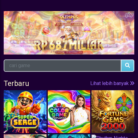
Terbaru
Lihat lebih banyak