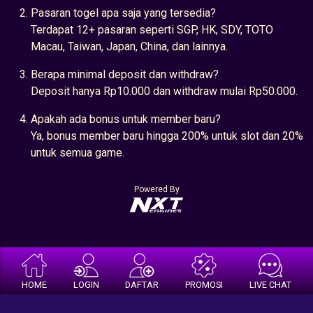
Pasaran togel apa saja yang tersedia?
Terdapat 12+ pasaran seperti SGP, HK, SDY, TOTO
Macau, Taiwan, Japan, China, dan lainnya.
Berapa minimal deposit dan withdraw?
Deposit hanya Rp10.000 dan withdraw mulai Rp50.000.
Apakah ada bonus untuk member baru?
Ya, bonus member baru hingga 200% untuk slot dan 20%
untuk semua game.
Powered By
HOME
LOGIN
DAFTAR
PROMOSI
LIVE CHAT