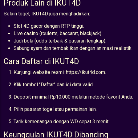
Produk Lain di IKUT4D
Selain togel, IKUT4D juga menghadirkan:
Slot 4D gacor dengan RTP tinggi.
Live casino (roulette, baccarat, blackjack).
Judi bola (odds terbaik & pasaran lengkap).
Sabung ayam dan tembak ikan dengan animasi realistik.
Cara Daftar di IKUT4D
Kunjungi website resmi: https://ikut4d.com.
Klik tombol "Daftar" dan isi data valid.
Deposit minimal Rp10.000 melalui metode favorit Anda.
Pilih pasaran togel atau permainan lain.
Tarik kemenangan dengan WD cepat 3 menit.
Keunggulan IKUT4D Dibanding