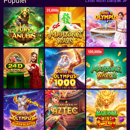
Populer
Lihat lebih banyak