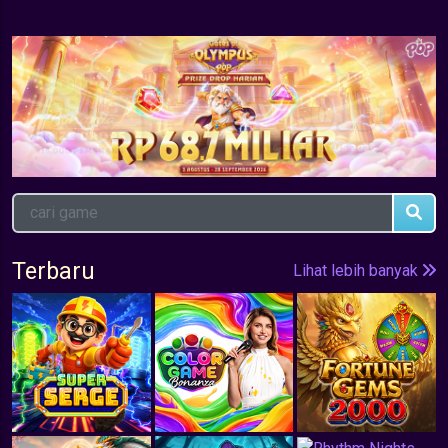
Terbaru
Lihat lebih banyak