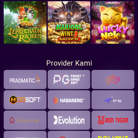
Provider Kami