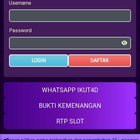
Username
Password
LOGIN
DAFTAR
WHATSAPP IKUT4D
BUKTI KEMENANGAN
RTP SLOT