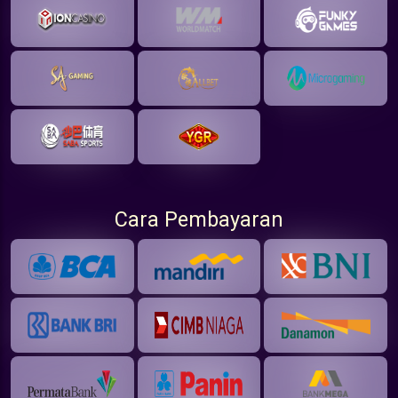
Cara Pembayaran