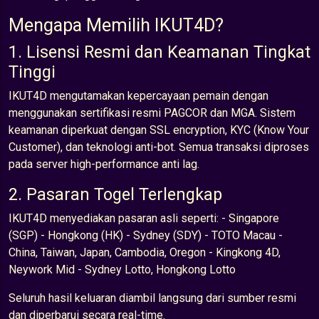
Mengapa Memilih IKUT4D?
1. Lisensi Resmi dan Keamanan Tingkat
Tinggi
IKUT4D mengutamakan kepercayaan pemain dengan
menggunakan sertifikasi resmi PAGCOR dan MGA. Sistem
keamanan diperkuat dengan SSL encryption, KYC (Know Your
Customer), dan teknologi anti-bot. Semua transaksi diproses
pada server high-performance anti lag.
2. Pasaran Togel Terlengkap
IKUT4D menyediakan pasaran asli seperti: - Singapore
(SGP) - Hongkong (HK) - Sydney (SDY) - TOTO Macau -
China, Taiwan, Japan, Cambodia, Oregon - Kingkong 4D,
Neywork Mid - Sydney Lotto, Hongkong Lotto
Seluruh hasil keluaran diambil langsung dari sumber resmi
dan diperbarui secara real-time.