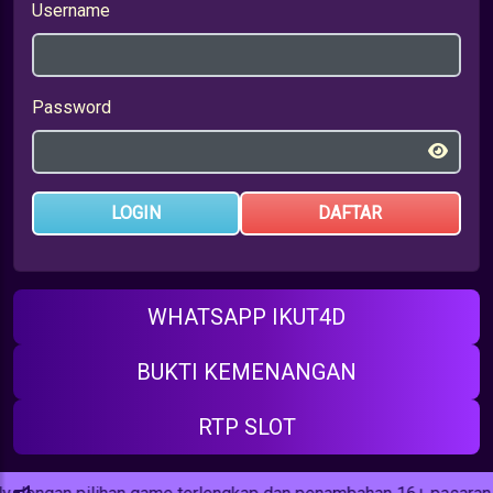
Username
Password
LOGIN
DAFTAR
WHATSAPP IKUT4D
BUKTI KEMENANGAN
RTP SLOT