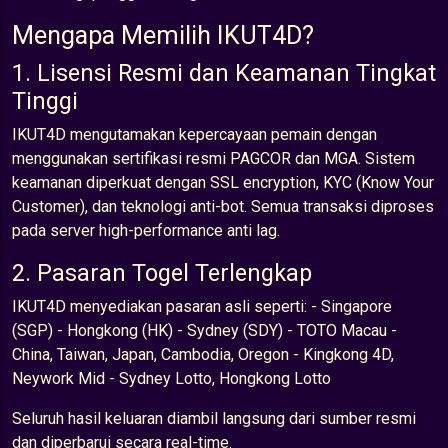
Mengapa Memilih IKUT4D?
1. Lisensi Resmi dan Keamanan Tingkat
Tinggi
IKUT4D mengutamakan kepercayaan pemain dengan
menggunakan sertifikasi resmi PAGCOR dan MGA. Sistem
keamanan diperkuat dengan SSL encryption, KYC (Know Your
Customer), dan teknologi anti-bot. Semua transaksi diproses
pada server high-performance anti lag.
2. Pasaran Togel Terlengkap
IKUT4D menyediakan pasaran asli seperti: - Singapore
(SGP) - Hongkong (HK) - Sydney (SDY) - TOTO Macau -
China, Taiwan, Japan, Cambodia, Oregon - Kingkong 4D,
Neywork Mid - Sydney Lotto, Hongkong Lotto
Seluruh hasil keluaran diambil langsung dari sumber resmi
dan diperbarui secara real-time.