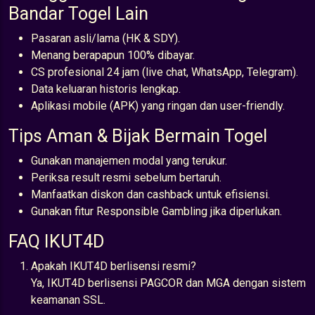
Bandar Togel Lain
Pasaran asli/lama (HK & SDY).
Menang berapapun 100% dibayar.
CS profesional 24 jam (live chat, WhatsApp, Telegram).
Data keluaran historis lengkap.
Aplikasi mobile (APK) yang ringan dan user-friendly.
Tips Aman & Bijak Bermain Togel
Gunakan manajemen modal yang terukur.
Periksa result resmi sebelum bertaruh.
Manfaatkan diskon dan cashback untuk efisiensi.
Gunakan fitur Responsible Gambling jika diperlukan.
FAQ IKUT4D
Apakah IKUT4D berlisensi resmi?
Ya, IKUT4D berlisensi PAGCOR dan MGA dengan sistem
keamanan SSL.